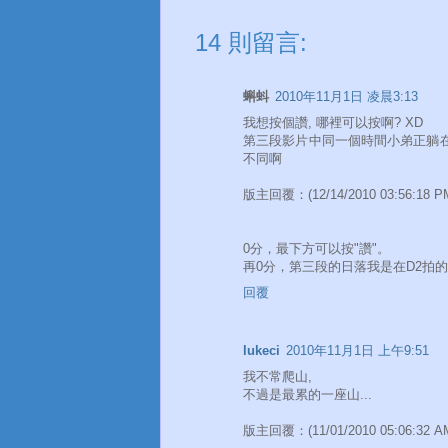
14 則留言:
蝌蚪
2010年11月1日 凌晨3:13
我想按個讚, 哪裡可以按啊? XD
第三段影片中同一個時間小弟正躺在
不同啊
版主回覆：(12/14/2010 03:56:18 P
0分，最下方可以按"讚"。
再0分，第三段的日落我是在D2拍的
回覆
lukeci
2010年11月1日 上午9:51
我不常爬山,
不過是最累的一座山...
版主回覆：(11/01/2010 05:06:32 A