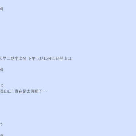
M)
天早二點半出發.下午五點15分回到登山口.
M)
XD
登山口",實在是太勇腳了~~
?
M)