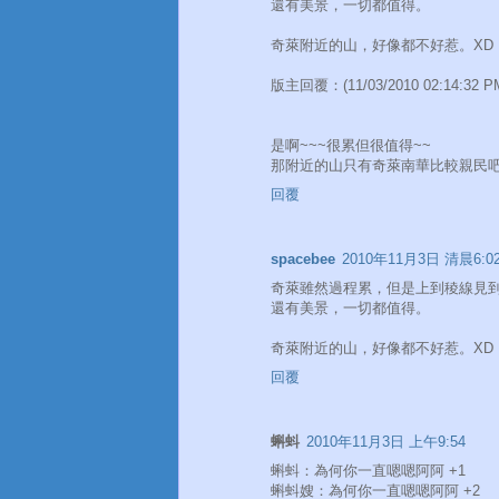
還有美景，一切都值得。
奇萊附近的山，好像都不好惹。XD
版主回覆：(11/03/2010 02:14:32 P
是啊~~~很累但很值得~~
那附近的山只有奇萊南華比較親民吧!!
回覆
spacebee
2010年11月3日 清晨6:0
奇萊雖然過程累，但是上到稜線見
還有美景，一切都值得。
奇萊附近的山，好像都不好惹。XD
回覆
蝌蚪
2010年11月3日 上午9:54
蝌蚪：為何你一直嗯嗯阿阿 +1
蝌蚪嫂：為何你一直嗯嗯阿阿 +2