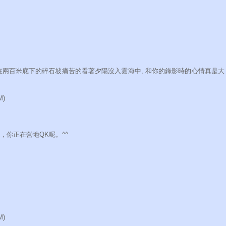
兩百米底下的碎石坡痛苦的看著夕陽沒入雲海中, 和你的錄影時的心情真是大
M)
，你正在營地QK呢。^^
M)