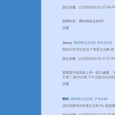
版主回覆：(11/03/2010 02:27:04 P
那蝌蚪爸、蝌蚪媽有沒有問?
回覆
Jenny
2010年11月3日 中午12:02
我在10月31日也去了奇萊主北峰,當
版主回覆：(11/03/2010 02:17:57 P
那麼我可能在路上有一面之緣囉....
不過"二點半出發.下午五點15分回到
回覆
蝌蚪
2010年11月3日 下午4:44
這次回家有沒有拿主北和 Bu 爸說嘴
版主回覆：(11/03/2010 02:15:47 P