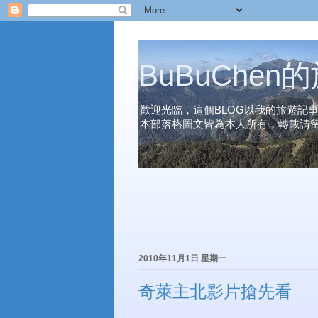
BuBuChe
歡迎光臨，這個BLOG以我的旅遊記
本部落格圖文皆為本人所有，轉載請
2010年11月1日 星期一
奇萊主北影片搶先看