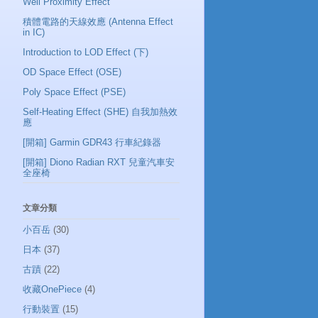
Well Proximity Effect
積體電路的天線效應 (Antenna Effect
in IC)
Introduction to LOD Effect (下)
OD Space Effect (OSE)
Poly Space Effect (PSE)
Self-Heating Effect (SHE) 自我加熱效
應
[開箱] Garmin GDR43 行車紀錄器
[開箱] Diono Radian RXT 兒童汽車安
全座椅
文章分類
小百岳
(30)
日本
(37)
古蹟
(22)
收藏OnePiece
(4)
行動裝置
(15)