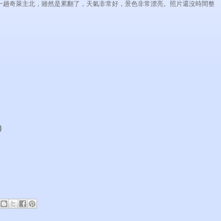
們走了一趟奇萊主北，雖然是累翻了，天氣非常好，景色非常漂亮。照片還沒時間整
)