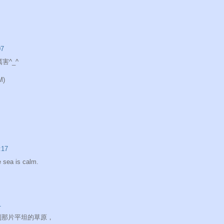
7
害^_^
M)
17
 sea is calm.
1
到那片平坦的草原，