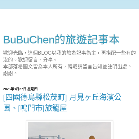
BuBuChen的旅遊記事本
歡迎光臨，這個BLOG以我的旅遊記事為主，再搭配一些有的
沒的。歡迎留言、分享。
本部落格圖文皆為本人所有，轉載請留言告知並註明出處。
謝謝。
2025年3月27日 星期四
[四國德島縣松茂町] 月見ヶ丘海濱公
園、[鳴門市]旅籠屋