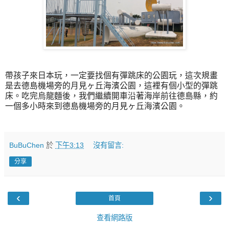
帶孩子來日本玩，一定要找個有彈跳床的公園玩，這次規畫
是去德島機場旁的月見ヶ丘海濱公園，這裡有個小型的彈跳
床。吃完烏龍麵後，我們繼續開車沿著海岸前往德島縣，約
一個多小時來到德島機場旁的月見ヶ丘海濱公園。
BuBuChen
於
下午3:13
沒有留言:
分享
‹
›
首頁
查看網路版