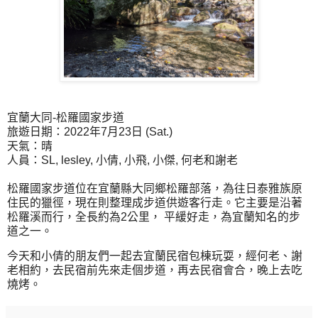
宜蘭大同-松羅國家步道
旅遊日期：2022年7月23日 (Sat.)
天氣：晴
人員：SL, lesley, 小倩, 小飛, 小傑, 何老和謝老
松羅國家步道位在宜蘭縣大同鄉松羅部落，為往日泰雅族原
住民的獵徑，現在則整理成步道供遊客行走。它主要是沿著
松羅溪而行，全長約為2公里， 平緩好走，為宜蘭知名的步
道之一。
今天和小倩的朋友們一起去宜蘭民宿包棟玩耍，經何老、謝
老相約，去民宿前先來走個步道，再去民宿會合，晚上去吃
燒烤。