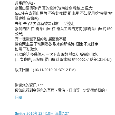
肯定讚的啦~
奇萊山屋 那附近 真的蠻冷的(海拔高 稜線上 風大)
(ps.住在奇萊山屋內 不會比較暖 那山屋 不知是用啥"金屬"材
質建造 有夠冰)
去年 去了2次 都有被冷到靠.....北邊走..
紮營的話 在 奇萊山屋 往 奇萊主峰的方向(離奇萊山屋約150
公尺)
有一塊還蠻平整的地 展望也不錯
從奇萊山屋 下切到溪谷 取水的那條路 很陡 不太好走
如需 下切取水
可以的話 多幾個人 一次下去 取好 這2天 所需的用水
(上次我的gps記錄 從山屋到 取水點 約400公尺 落差131公尺)
版主回覆：(10/11/2010 01:37:12 PM)
謝謝您的資訊。^^
假如能看到金黃色的草原、雲海、日出等一定是很值得的。
回覆
Smith
2010年12月10日 清晨7:27