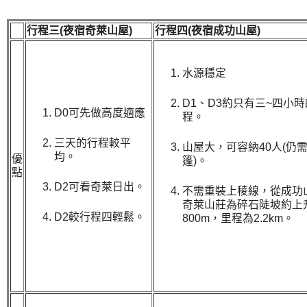
行程三
(夜宿奇萊山屋)
行程四
(夜宿成功山屋)
水源穩定
D1、D3約只有三~四小
D0可先做高度適應
程。
三天的行程較平
山屋大，可容納40人(仍
均。
優
篷)。
點
D2可看奇萊日出。
不需重裝上稜線，從成功
奇萊山莊為碎石陡坡約上
D2較行程四輕鬆。
800m，里程為2.2km。