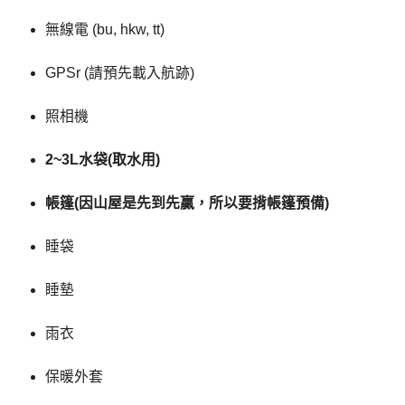
無線電 (bu, hkw, tt)
GPSr (請預先載入航跡)
照相機
2~3L水袋(取水用)
帳篷(因山屋是先到先贏，所以要揹帳篷預備)
睡袋
睡墊
雨衣
保暖外套