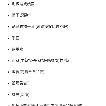
毛線帽或頭套
帽子或頭巾
乾淨衣物一套 (睡覺換穿比較舒服)
手套
飲用水
正餐(早餐*2+午餐*3+晚餐*2)共7餐
零食(高熱量食品佳)
塑膠袋若干
餐具(碗筷)
攻頂小背包(至少要放得下飲用水和行動糧)