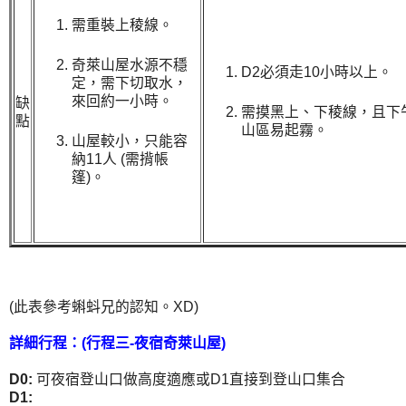
需重裝上稜線。
奇萊山屋水源不穩
D2必須走10小時以上。
定，需下切取水，
來回約一小時。
缺
需摸黑上、下稜線，且下
點
山區易起霧。
山屋較小，只能容
納11人 (需揹帳
篷)。
(此表參考蝌蚪兄的認知。XD)
詳細行程：(行程三-夜宿奇萊山屋)
D0:
可夜宿登山口做高度適應或D1直接到登山口集合
D1: