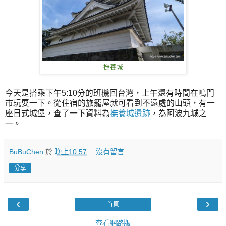
撫養城
今天是搭乘下午5:10分的班機回台灣，上午還有時間在鳴門
市玩耍一下。從住宿的旅籠屋就可看到不遠處的山頭，有一
座日式城堡，查了一下資料為
撫養城遺跡
，為阿波九城之
一。
BuBuChen
於
晚上10:57
沒有留言:
分享
‹
›
首頁
查看網路版