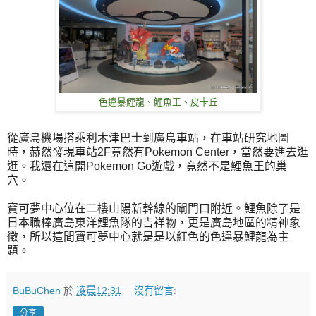
色違暴鯉龍、鯉魚王、皮卡丘
從廣島機場搭乘利木津巴士到廣島車站，在車站研究地圖
時，赫然發現車站2F竟然有Pokemon Center，當然要進去逛
逛。我還在這開Pokemon Go遊戲，竟然不是鯉魚王的巢
穴。
寶可夢中心位在二樓山陽新幹線的閘門口附近。鯉魚除了是
日本職棒廣島東洋鯉魚隊的吉祥物，更是廣島地區的精神象
徵，所以這間寶可夢中心就是是以紅色的色違暴鯉龍為主
題。
BuBuChen
於
凌晨12:31
沒有留言:
分享