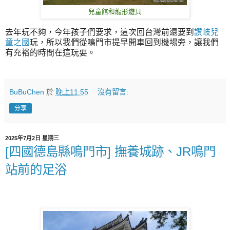
兒童館和龍形遊具
去年玩不夠，今年孩子們要求，這次回台灣前還要到
讚岐兒
童之國
玩，所以我們從鳴門市提早開車回到機場旁，讓我們
有充裕的時間在這玩耍。
BuBuChen
於
晚上11:55
沒有留言:
分享
2025年7月2日 星期三
[四國德島縣鳴門市] 撫養城跡、JR鳴門
站前的足浴