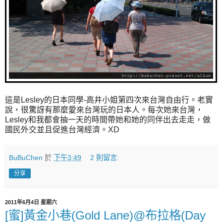
這是Lesley的日本同學-高井小姐第四次來台灣自由行。老實
說，很驚訝有那麼愛來台灣玩的日本人。每次她來台灣，
Lesley和我都會抽一天的時間帶她和她的同伴出去走走，做
國民外交並且促進台灣經濟。XD
BuBuChen
於
下午3:49
2 則留言:
分享
2011年6月4日 星期六
[蜜]黃金小巷(Gold Lane)@布拉格(Day