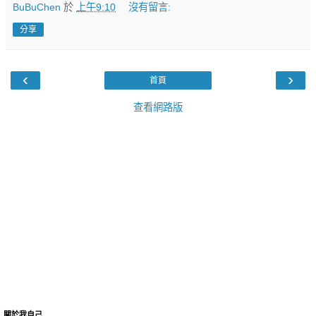
BuBuChen
於
上午9:10
沒有留言:
分享
‹
›
首頁
查看網路版
關於我自己