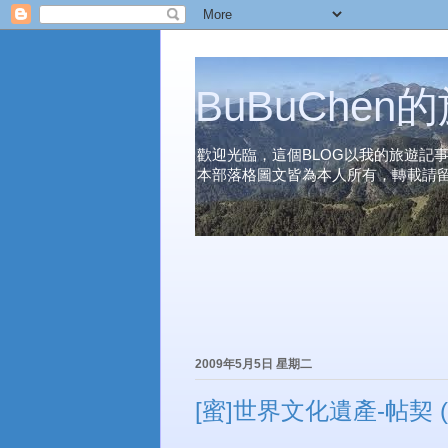
BuBuChe
歡迎光臨，這個BLOG以我的旅遊記
本部落格圖文皆為本人所有，轉載請
2009年5月5日 星期二
[蜜]世界文化遺產-帖契 (D