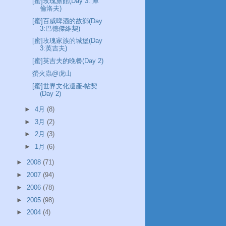
[蜜]玫瑰旅館(Day 3: 庫
倫洛夫)
[蜜]百威啤酒的故鄉(Day
3:巴德傑維契)
[蜜]玫瑰家族的城堡(Day
3:英吉夫)
[蜜]英吉夫的晚餐(Day 2)
螢火蟲@虎山
[蜜]世界文化遺產-帖契
(Day 2)
►
4月
(8)
►
3月
(2)
►
2月
(3)
►
1月
(6)
►
2008
(71)
►
2007
(94)
►
2006
(78)
►
2005
(98)
►
2004
(4)