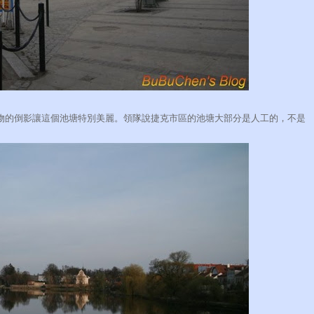
物的倒影讓這個池塘特別美麗。領隊說捷克市區的池塘大部分是人工的，不是