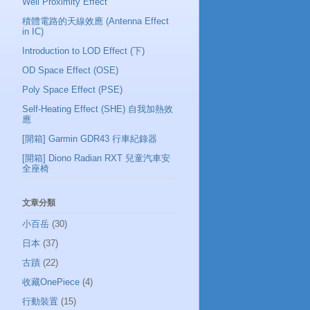
Well Proximity Effect
積體電路的天線效應 (Antenna Effect
in IC)
Introduction to LOD Effect (下)
OD Space Effect (OSE)
Poly Space Effect (PSE)
Self-Heating Effect (SHE) 自我加熱效
應
[開箱] Garmin GDR43 行車紀錄器
[開箱] Diono Radian RXT 兒童汽車安
全座椅
文章分類
小百岳
(30)
日本
(37)
古蹟
(22)
收藏OnePiece
(4)
行動裝置
(15)