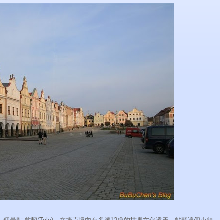
個景點-帖契(Telc)。在捷克境內有多達12處的世界文化遺產，帖契這個小鎮