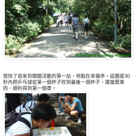
很快了就來到闖關活動的第一站，地點在幸福亭。這關是30
秒內把乒乓球從第一個杯子吹到最後ㄧ個杯子，還蠻簡單
的，順利得到第一個章。