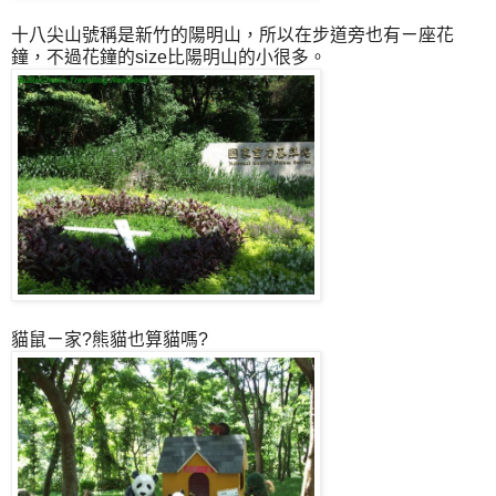
十八尖山號稱是新竹的陽明山，所以在步道旁也有ㄧ座花
鐘，不過花鐘的size比陽明山的小很多。
貓鼠ㄧ家?熊貓也算貓嗎?