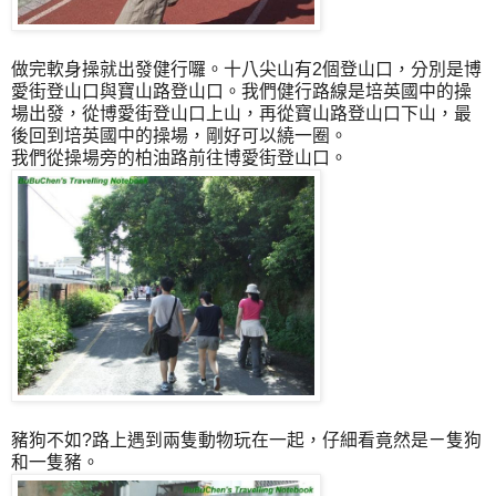
做完軟身操就出發健行囉。十八尖山有2個登山口，分別是博
愛街登山口與寶山路登山口。我們健行路線是培英國中的操
場出發，從博愛街登山口上山，再從寶山路登山口下山，最
後回到培英國中的操場，剛好可以繞一圈。
我們從操場旁的柏油路前往博愛街登山口。
豬狗不如?路上遇到兩隻動物玩在一起，仔細看竟然是ㄧ隻狗
和一隻豬。