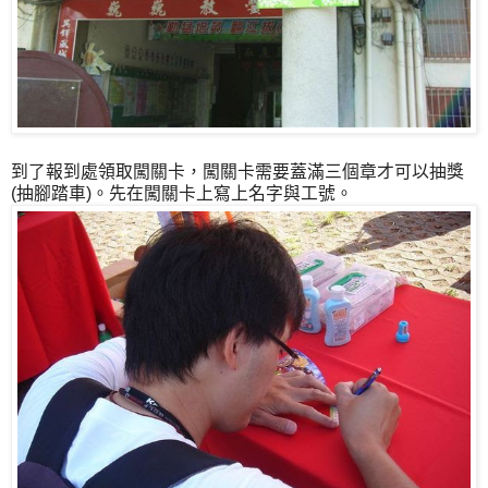
到了報到處領取闖關卡，闖關卡需要蓋滿三個章才可以抽獎
(抽腳踏車)。先在闖關卡上寫上名字與工號。