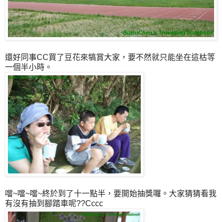
還好同事CC買了豆花來犒賞大家，要不然就只能坐在這枯等
一個半小時。
噹~噹~噹~終於到了十一點半，要開始抽獎囉。大家猜猜看我
有沒有抽到腳踏車呢??Cccc