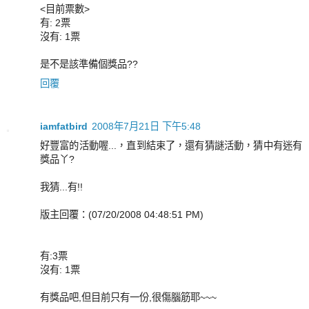
<目前票數>
有: 2票
沒有: 1票
是不是該準備個獎品??
回覆
iamfatbird
2008年7月21日 下午5:48
好豐富的活動喔...，直到結束了，還有猜謎活動，猜中有迷有
獎品丫?
我猜...有!!
版主回覆：(07/20/2008 04:48:51 PM)
有:3票
沒有: 1票
有獎品吧,但目前只有一份,很傷腦筋耶~~~