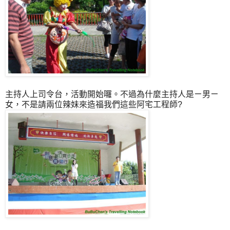
主持人上司令台，活動開始囉。不過為什麼主持人是ㄧ男ㄧ
女，不是請兩位辣妹來造福我們這些阿宅工程師?