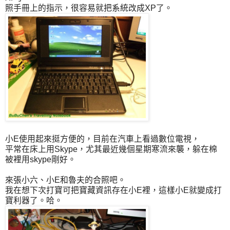
照手冊上的指示，很容易就把系統改成XP了。
小E使用起來挺方便的，目前在汽車上看過數位電視，
平常在床上用Skype，尤其最近幾個星期寒流來襲，躲在棉
被裡用skype剛好。
來張小六、小E和魯夫的合照吧。
我在想下次打寶可把寶藏資訊存在小E裡，這樣小E就變成打
寶利器了。哈。