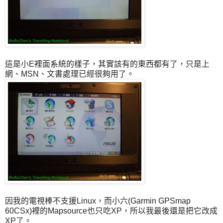
這是小E裡面系統的樣子，其實該有的東西都有了，只是上
網、MSN、文書處理已經很夠用了。
因我的電視棒不支援Linux，而小六(Garmin GPSmap
60CSx)裡的Mapsource也只吃XP，所以我最後還是把它改成
XP了。