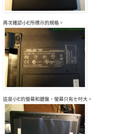
再次確認小E所標示的規格。
這是小E的螢幕和鍵盤，螢幕只有七吋大。