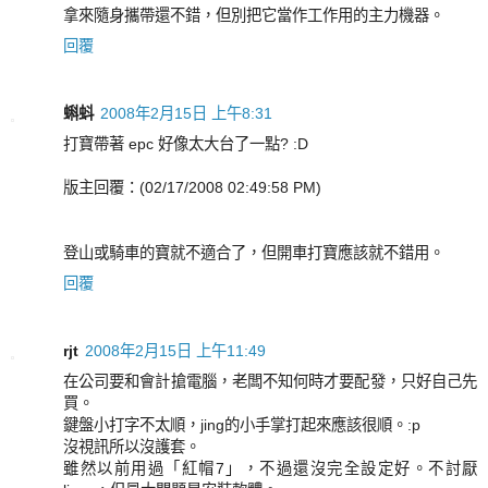
拿來隨身攜帶還不錯，但別把它當作工作用的主力機器。
回覆
蝌蚪
2008年2月15日 上午8:31
打寶帶著 epc 好像太大台了一點? :D
版主回覆：(02/17/2008 02:49:58 PM)
登山或騎車的寶就不適合了，但開車打寶應該就不錯用。
回覆
rjt
2008年2月15日 上午11:49
在公司要和會計搶電腦，老闆不知何時才要配發，只好自己先
買。
鍵盤小打字不太順，jing的小手掌打起來應該很順。:p
沒視訊所以沒護套。
雖然以前用過「紅帽7」，不過還沒完全設定好。不討厭