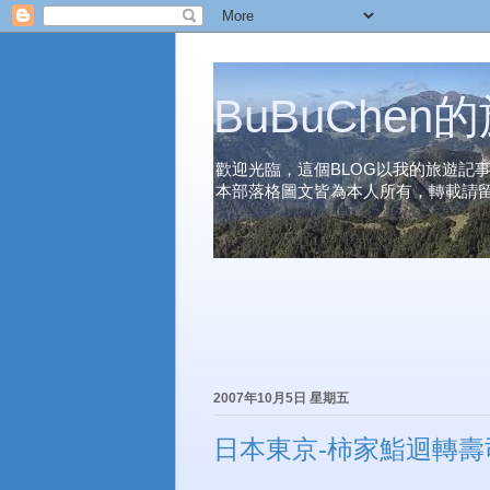
BuBuChe
歡迎光臨，這個BLOG以我的旅遊記
本部落格圖文皆為本人所有，轉載請
2007年10月5日 星期五
日本東京-柿家鮨迴轉壽