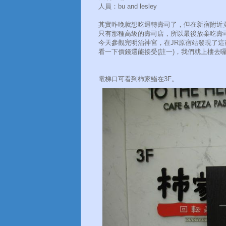
人員：bu and lesley
其實昨晚就想吃迴轉壽司了，但在新宿附近
只有那種高級的壽司店，所以最後放棄吃壽
今天參觀完明治神宮，在JR原宿站發現了這
看一下價錢還能接受(註一)，我們就上樓去
電梯口可看到柿家鮨在3F。