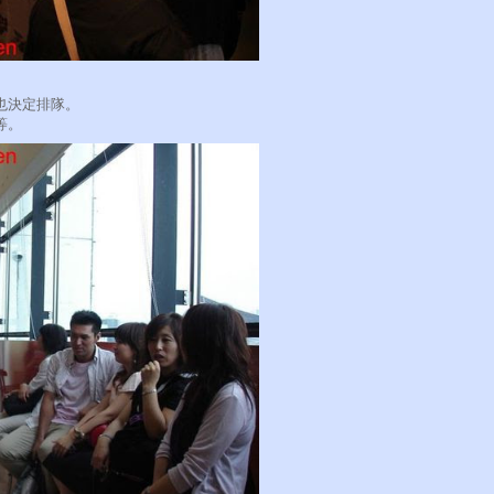
也決定排隊。
等。