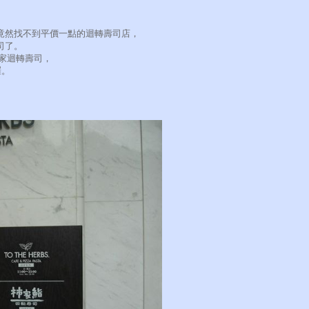
竟然找不到平價一點的迴轉壽司店，
司了。
家迴轉壽司，
囉。