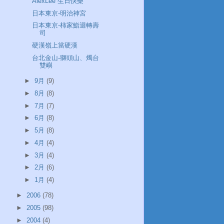
AlexLee 生日快樂
日本東京-明治神宮
日本東京-柿家鮨迴轉壽
司
硬漢嶺上當硬漢
台北金山-獅頭山、燭台
雙嶼
►
9月
(9)
►
8月
(8)
►
7月
(7)
►
6月
(8)
►
5月
(8)
►
4月
(4)
►
3月
(4)
►
2月
(6)
►
1月
(4)
►
2006
(78)
►
2005
(98)
►
2004
(4)