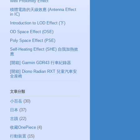
Well Proximity Effect
積體電路的天線效應 (Antenna Effect
in IC)
Introduction to LOD Effect (下)
OD Space Effect (OSE)
Poly Space Effect (PSE)
Self-Heating Effect (SHE) 自我加熱效
應
[開箱] Garmin GDR43 行車紀錄器
[開箱] Diono Radian RXT 兒童汽車安
全座椅
文章分類
小百岳
(30)
日本
(37)
古蹟
(22)
收藏OnePiece
(4)
行動裝置
(15)