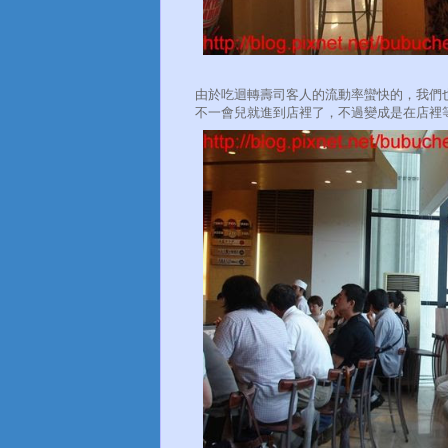
由於吃迴轉壽司客人的流動率蠻快的，我們
不一會兒就進到店裡了，不過變成是在店裡