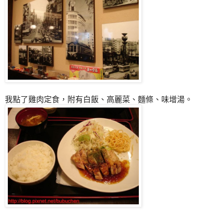
我點了雞肉定食，附有白飯、高麗菜、麵條、味增湯。