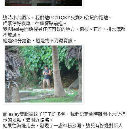
這時小六顯示，我們離GC11QKY只剩20公尺的距離。
趕緊停好機車，往座標點前進。
我與lesley開始搜尋任何可疑的地方，樹根、石堆、排水溝都
不放過。
經過30分鐘後，還是找不到藏寶處。
而lesley雙腿被蚊子叮了許多包，我們決定暫時離開小六所指
示的地點，去附近瞧瞧。
結果往海邊走去，發現了一處神秘沙灘，這兒有好幾對新人