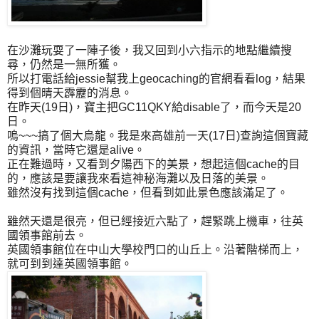
在沙灘玩耍了一陣子後，我又回到小六指示的地點繼續搜
尋，仍然是一無所獲。
所以打電話給jessie幫我上geocaching的官網看看log，結果
得到個晴天霹靂的消息。
在昨天(19日)，寶主把GC11QKY給disable了，而今天是20
日。
嗚~~~搞了個大烏龍。我是來高雄前一天(17日)查詢這個寶藏
的資訊，當時它還是alive。
正在難過時，又看到夕陽西下的美景，想起這個cache的目
的，應該是要讓我來看這神秘海灘以及日落的美景。
雖然沒有找到這個cache，但看到如此景色應該滿足了。
雖然天還是很亮，但已經接近六點了，趕緊跳上機車，往英
國領事館前去。
英國領事館位在中山大學校門口的山丘上。沿著階梯而上，
就可到到達英國領事館。