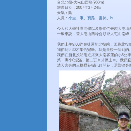
台北北投-大屯山西峰(983m)
旅遊日期：2007年3月24日
天氣：陰
人員：
小圭
、
啾
、
寶路
、
書銘
、
bu
今天和大學社團同學以及學弟們去爬大屯山
一般來說，登大屯山西峰會順登大屯山南峰
我們上午9:00約在捷運新北投站，因為北投
我們到9:30才集合完畢。我是最後一個到的
我們在新北投站附近搭乘大南客運的小6公車
第一班小6爆滿，第二班車才擠上車。我們直
清天宮旁的三棵櫻花樹已經開花，還蠻漂亮