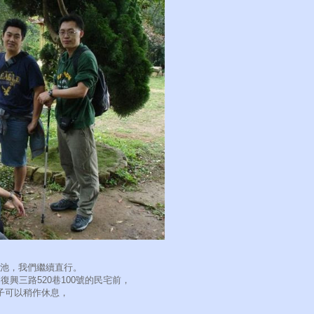
天池，我們繼續直行。
興三路520巷100號的民宅前，
子可以稍作休息，