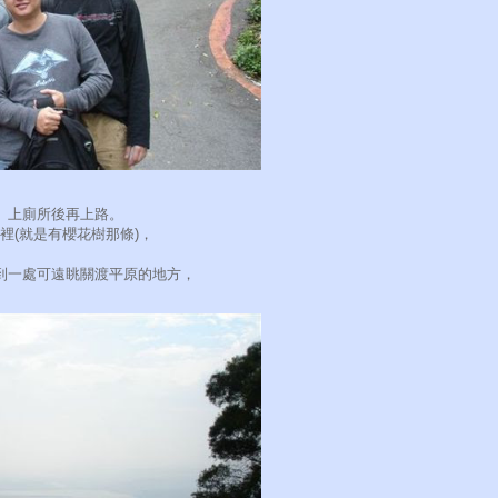
、上廁所後再上路。
裡(就是有櫻花樹那條)，
到一處可遠眺關渡平原的地方，