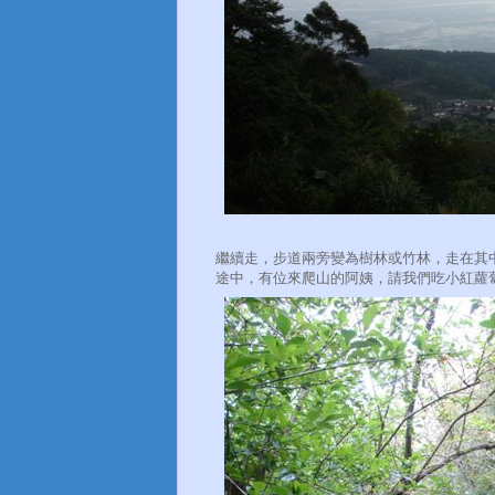
繼續走，步道兩旁變為樹林或竹林，走在其
途中，有位來爬山的阿姨，請我們吃小紅蘿