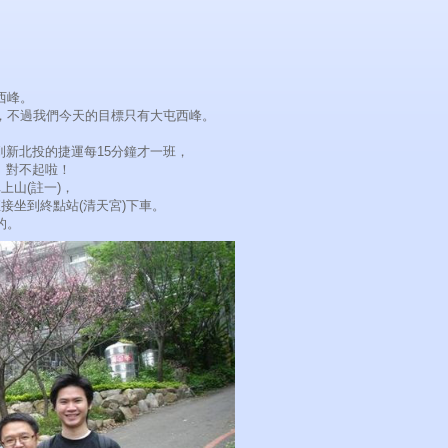
西峰。
，不過我們今天的目標只有大屯西峰。
到新北投的捷運每15分鐘才一班，
。對不起啦！
上山(註一)，
接坐到終點站(清天宮)下車。
的。