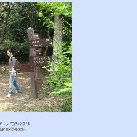
接往大屯西峰前進。
峰的路需要攀繩，