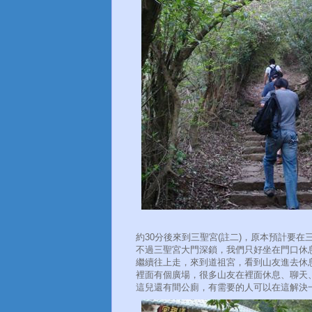
約30分後來到三聖宮(註二)，原本預計要在
不過三聖宮大門深鎖，我們只好坐在門口休
繼續往上走，來到道祖宮，看到山友進去休
裡面有個廣場，很多山友在裡面休息、聊天
這兒還有間公廁，有需要的人可以在這解決