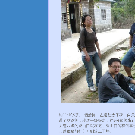
約11:10來到一個岔路，左邊往太子碑、向
過了岔路後，步道平緩好走，約5分鐘後來到復
大屯西峰的登山口就在這，登山口旁有個亭
步道繼續前行則可到達二子坪。