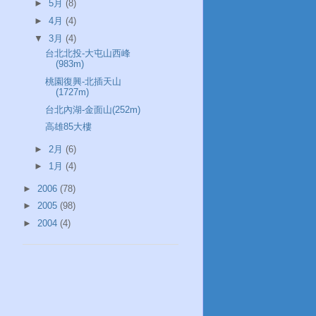
►
5月
(8)
►
4月
(4)
▼
3月
(4)
台北北投-大屯山西峰
(983m)
桃園復興-北插天山
(1727m)
台北內湖-金面山(252m)
高雄85大樓
►
2月
(6)
►
1月
(4)
►
2006
(78)
►
2005
(98)
►
2004
(4)