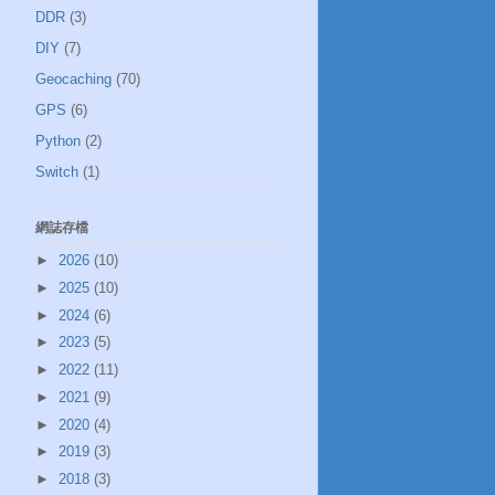
DDR
(3)
DIY
(7)
Geocaching
(70)
GPS
(6)
Python
(2)
Switch
(1)
網誌存檔
►
2026
(10)
►
2025
(10)
►
2024
(6)
►
2023
(5)
►
2022
(11)
►
2021
(9)
►
2020
(4)
►
2019
(3)
►
2018
(3)