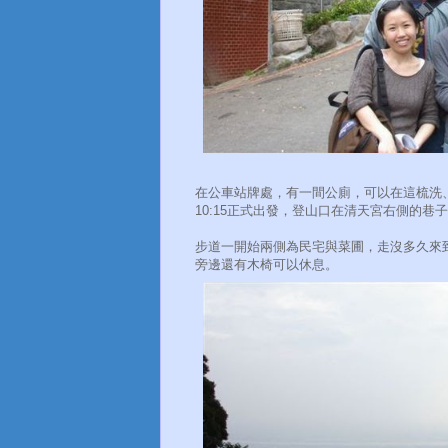
在公車站牌處，有一間公廁，可以在這梳洗
10:15正式出發，登山口在清天宮右側的巷子
步道一開始兩側為民宅與菜圃，走沒多久來
旁邊還有木椅可以休息。