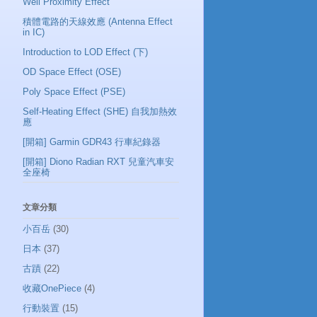
Well Proximity Effect
積體電路的天線效應 (Antenna Effect
in IC)
Introduction to LOD Effect (下)
OD Space Effect (OSE)
Poly Space Effect (PSE)
Self-Heating Effect (SHE) 自我加熱效
應
[開箱] Garmin GDR43 行車紀錄器
[開箱] Diono Radian RXT 兒童汽車安
全座椅
文章分類
小百岳
(30)
日本
(37)
古蹟
(22)
收藏OnePiece
(4)
行動裝置
(15)