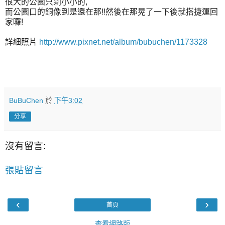
很大的公園只剩小小的,
而公園口的銅像到是還在那!!然後在那晃了一下後就搭捷運回
家囉!
詳細照片
http://www.pixnet.net/album/bubuchen/1173328
BuBuChen
於
下午3:02
分享
沒有留言:
張貼留言
‹
›
首頁
查看網路版