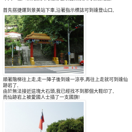
首先搭捷運到景美站下車,沿著指示標誌可到達登山口,
順著階梯往上走,走一陣子後到達一涼亭,再往上走就可到達仙
跡岩了,
由於無法接近這塊大石頭,我已經找不到那個大鞋印了,
而仙跡岩上被愛國人士插了一支國旗!